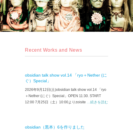
Recent Works and News
obsidian talk show vol.14 「ryo＋Nether (に
ぐ）Special」
2026年9月12日(土)obsidian talk show vol.14 「ryo
＋Nether (にぐ）Special」OPEN 11:30. START
12:00 7月25日（土）10:00よりzoisite
…続きを読む
obsidian（黒本）6を作りました