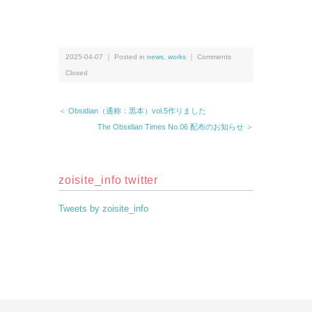
2025-04-07 ｜ Posted in
news
,
works
｜
Comments
Closed
＜ Obsidian（通称：黒本）vol.5作りました
The Obsidian Times No.06 配布のお知らせ ＞
zoisite_info twitter
Tweets by zoisite_info