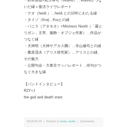
・杉本善徳×貮方孝司（Waive）…Waiveがつな
いだ縁＋復活ライヴレポート
・ナオ（heidi.）…heidi.との10年にわたる縁
・タイゾ（Kra)…Kraとの縁
・バニラ（アネモネ）×Mistress Noohl（「霧と
リボン」主宰、服飾・オブジェ作家）…作品が
つなぐ縁
・犬神明（犬神サアカス團）…寺山修司との縁
・桑原茂夫（アリス研究家）…アリスとの縁、
その魅力
・公開句会・大東京マッハレポート…俳句がつ
なぐ大きな縁
【バンドインタビュー】
R2Y+J
the god and death stars
2016-05-16 ｜ Posted in
news
,
works
｜
Comments