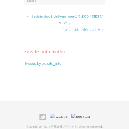
Closed
＜ 【zoisite shop】dieS+emmuréeコラボCD「DIES N’
ROSéS」
「ゴッド本6」制作しました ＞
zoisite_info twitter
Tweets by zoisite_info
© zoisite co., ltd. / 有限会社ゾイサイト. all rights reserved.